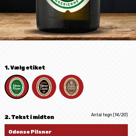
1. Vælg etiket
Antal tegn (
14/20
)
2. Tekst i midten